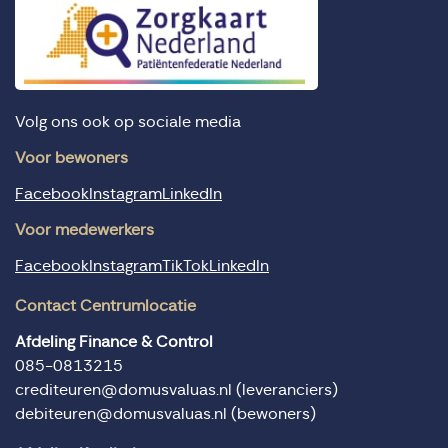
Volg ons ook op sociale media
Voor bewoners
Facebook
Instagram
LinkedIn
Voor medewerkers
Facebook
Instagram
TikTok
LinkedIn
Contact Centrumlocatie
Afdeling Finance & Control
085-0813215
crediteuren@domusvaluas.nl
(leveranciers)
debiteuren@domusvaluas.nl
(bewoners)