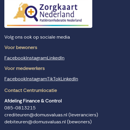
Volg ons ook op sociale media
Voor bewoners
Facebook
Instagram
LinkedIn
Voor medewerkers
Facebook
Instagram
TikTok
LinkedIn
Contact Centrumlocatie
Afdeling Finance & Control
085-0813215
crediteuren@domusvaluas.nl
(leveranciers)
debiteuren@domusvaluas.nl
(bewoners)