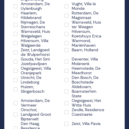
Amsterdam, De
Vught, Villa le
Uylenburgh
Monde
Haarlem,
Rotterdam, De
Hildebrand
Magistraat
Nijmegen, De
Warnsveld, Huis
Sterreschans
ter Weegen
Warnsveld, Huis
Hilversum,
Welgelegen
Koetshuys Erica
Hilversum, Villa
Warmond,
Walgaerde
Mariënhaven
Zeist, Landgoed
Baarn, Holland
de Wulperhorst
Gouda, Het Sint
Deventer, Villa
Jozefpaviljoen
Molenenk
Oegstgeest, Villa
Heemstede, De
Oranjepark
Meerlhorst
Utrecht, De
Den Bosch, De
Lindeborg
Boschstede
Huizen,
Aldeboarn,
Slingerbosch
Boarnsterhim
State
Amsterdam, De
Oegstgeest, Het
Vermeer
Witte Huis
Oirschot,
Zwolle, Residence
Landgoed Groot
Coestraete
Bijstervelt
Den Haag,
Zeist, Villa Pavia
Residence