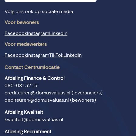
Volg ons ook op sociale media
Voor bewoners
Facebook
Instagram
LinkedIn
Voor medewerkers
Facebook
Instagram
TikTok
LinkedIn
Contact Centrumlocatie
Afdeling Finance & Control
085-0813215
crediteuren@domusvaluas.nl
(leveranciers)
debiteuren@domusvaluas.nl
(bewoners)
Afdeling Kwaliteit
kwaliteit@domusvaluas.nl
Afdeling Recruitment