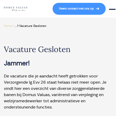
Navigatie overslaan
Neem contact met ons op
Mob
>
>
Home
...
Vacature Gesloten
Vacature Gesloten
Jammer!
De vacature die je aandacht heeft getrokken voor
Verzorgende Ig Evv 26 staat helaas niet meer open. Je
vindt hier een overzicht van diverse zorggerelateerde
banen bij Domus Valuas, variërend van verpleging en
welzijnsmedewerker tot administratieve en
ondersteunende functies.