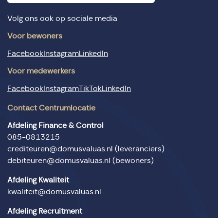
Volg ons ook op sociale media
Voor bewoners
Facebook
Instagram
LinkedIn
Voor medewerkers
Facebook
Instagram
TikTok
LinkedIn
Contact Centrumlocatie
Afdeling Finance & Control
085-0813215
crediteuren@domusvaluas.nl
(leveranciers)
debiteuren@domusvaluas.nl
(bewoners)
Afdeling Kwaliteit
kwaliteit@domusvaluas.nl
Afdeling Recruitment