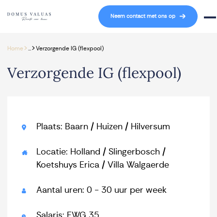
Navigatie overslaan
Neem contact met ons op
Mob
>
>
Home
...
Verzorgende IG (flexpool)
Verzorgende IG (flexpool)
Plaats: Baarn / Huizen / Hilversum
Locatie: Holland / Slingerbosch /
Koetshuys Erica / Villa Walgaerde
Aantal uren: 0 - 30 uur per week
Salaris: FWG 35