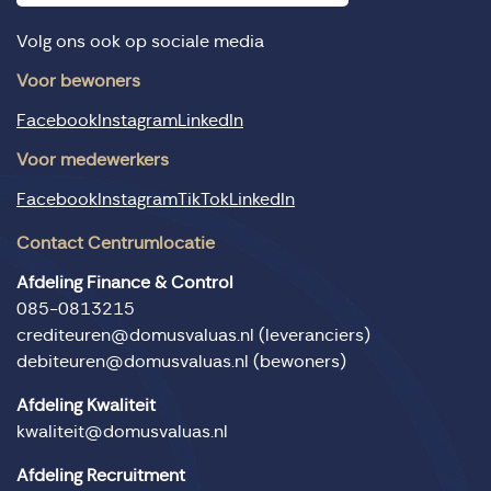
Volg ons ook op sociale media
Voor bewoners
Facebook
Instagram
LinkedIn
Voor medewerkers
Facebook
Instagram
TikTok
LinkedIn
Contact Centrumlocatie
Afdeling Finance & Control
085-0813215
crediteuren@domusvaluas.nl
(leveranciers)
debiteuren@domusvaluas.nl
(bewoners)
Afdeling Kwaliteit
kwaliteit@domusvaluas.nl
Afdeling Recruitment