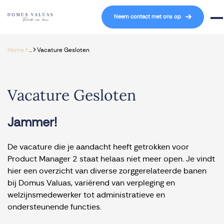
Navigatie overslaan
Neem contact met ons op
Mob
>
>
Home
...
Vacature Gesloten
Vacature Gesloten
Jammer!
De vacature die je aandacht heeft getrokken voor
Product Manager 2 staat helaas niet meer open. Je vindt
hier een overzicht van diverse zorggerelateerde banen
bij Domus Valuas, variërend van verpleging en
welzijnsmedewerker tot administratieve en
ondersteunende functies.