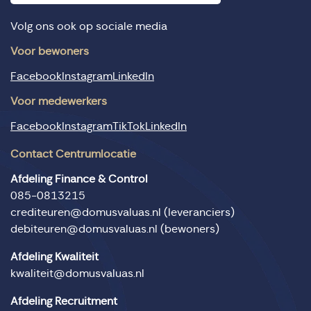
Volg ons ook op sociale media
Voor bewoners
Facebook
Instagram
LinkedIn
Voor medewerkers
Facebook
Instagram
TikTok
LinkedIn
Contact Centrumlocatie
Afdeling Finance & Control
085-0813215
crediteuren@domusvaluas.nl
(leveranciers)
debiteuren@domusvaluas.nl
(bewoners)
Afdeling Kwaliteit
kwaliteit@domusvaluas.nl
Afdeling Recruitment