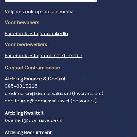
Volg ons ook op sociale media
Voor bewoners
Facebook
Instagram
LinkedIn
Voor medewerkers
Facebook
Instagram
TikTok
LinkedIn
Contact Centrumlocatie
Afdeling Finance & Control
085-0813215
crediteuren@domusvaluas.nl
(leveranciers)
debiteuren@domusvaluas.nl
(bewoners)
Afdeling Kwaliteit
kwaliteit@domusvaluas.nl
Afdeling Recruitment