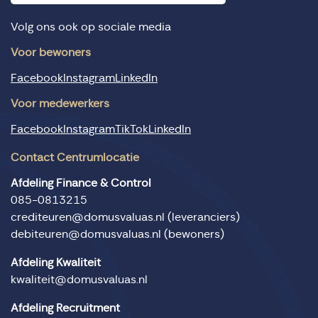
Volg ons ook op sociale media
Voor bewoners
Facebook
Instagram
LinkedIn
Voor medewerkers
Facebook
Instagram
TikTok
LinkedIn
Contact Centrumlocatie
Afdeling Finance & Control
085-0813215
crediteuren@domusvaluas.nl
(leveranciers)
debiteuren@domusvaluas.nl
(bewoners)
Afdeling Kwaliteit
kwaliteit@domusvaluas.nl
Afdeling Recruitment