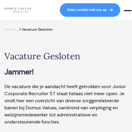
Navigatie overslaan
Neem contact met ons op
Mob
>
>
Home
...
Vacature Gesloten
Vacature Gesloten
Jammer!
De vacature die je aandacht heeft getrokken voor Junior
Corporate Recruiter 57 staat helaas niet meer open. Je
vindt hier een overzicht van diverse zorggerelateerde
banen bij Domus Valuas, variërend van verpleging en
welzijnsmedewerker tot administratieve en
ondersteunende functies.