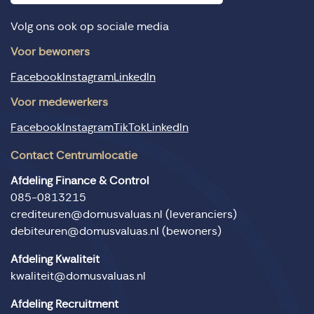
Volg ons ook op sociale media
Voor bewoners
Facebook
Instagram
LinkedIn
Voor medewerkers
Facebook
Instagram
TikTok
LinkedIn
Contact Centrumlocatie
Afdeling Finance & Control
085-0813215
crediteuren@domusvaluas.nl
(leveranciers)
debiteuren@domusvaluas.nl
(bewoners)
Afdeling Kwaliteit
kwaliteit@domusvaluas.nl
Afdeling Recruitment