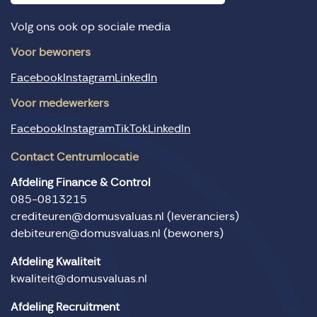
Volg ons ook op sociale media
Voor bewoners
Facebook
Instagram
LinkedIn
Voor medewerkers
Facebook
Instagram
TikTok
LinkedIn
Contact Centrumlocatie
Afdeling Finance & Control
085-0813215
crediteuren@domusvaluas.nl
(leveranciers)
debiteuren@domusvaluas.nl
(bewoners)
Afdeling Kwaliteit
kwaliteit@domusvaluas.nl
Afdeling Recruitment