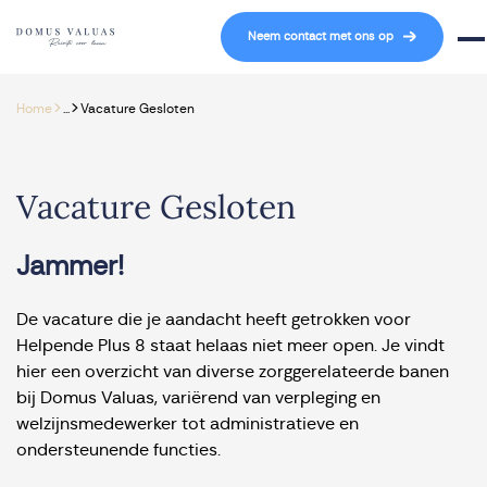
Navigatie overslaan
Neem contact met ons op
Mob
>
>
Home
...
Vacature Gesloten
Vacature Gesloten
Jammer!
De vacature die je aandacht heeft getrokken voor
Helpende Plus 8 staat helaas niet meer open. Je vindt
hier een overzicht van diverse zorggerelateerde banen
bij Domus Valuas, variërend van verpleging en
welzijnsmedewerker tot administratieve en
ondersteunende functies.