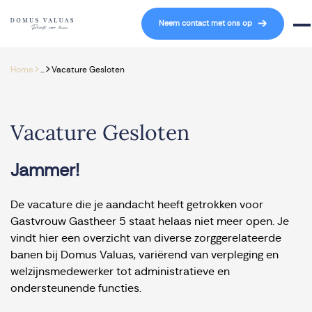
Navigatie overslaan
Neem contact met ons op
Mob
>
>
Home
...
Vacature Gesloten
Vacature Gesloten
Jammer!
De vacature die je aandacht heeft getrokken voor
Gastvrouw Gastheer 5 staat helaas niet meer open. Je
vindt hier een overzicht van diverse zorggerelateerde
banen bij Domus Valuas, variërend van verpleging en
welzijnsmedewerker tot administratieve en
ondersteunende functies.