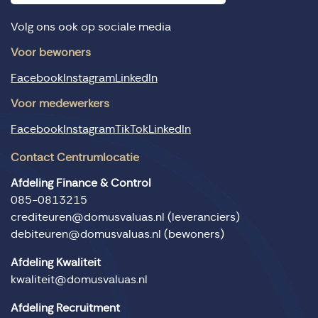
Volg ons ook op sociale media
Voor bewoners
Facebook
Instagram
LinkedIn
Voor medewerkers
Facebook
Instagram
TikTok
LinkedIn
Contact Centrumlocatie
Afdeling Finance & Control
085-0813215
crediteuren@domusvaluas.nl
(leveranciers)
debiteuren@domusvaluas.nl
(bewoners)
Afdeling Kwaliteit
kwaliteit@domusvaluas.nl
Afdeling Recruitment