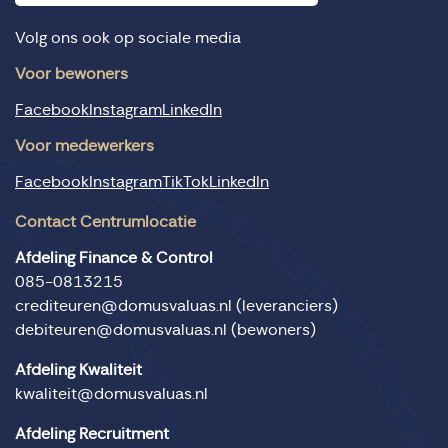
Volg ons ook op sociale media
Voor bewoners
Facebook
Instagram
LinkedIn
Voor medewerkers
Facebook
Instagram
TikTok
LinkedIn
Contact Centrumlocatie
Afdeling Finance & Control
085-0813215
crediteuren@domusvaluas.nl
(leveranciers)
debiteuren@domusvaluas.nl
(bewoners)
Afdeling Kwaliteit
kwaliteit@domusvaluas.nl
Afdeling Recruitment