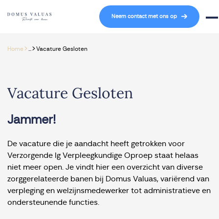
Navigatie overslaan
Neem contact met ons op
Mob
>
>
Home
...
Vacature Gesloten
Vacature Gesloten
Jammer!
De vacature die je aandacht heeft getrokken voor
Verzorgende Ig Verpleegkundige Oproep staat helaas
niet meer open. Je vindt hier een overzicht van diverse
zorggerelateerde banen bij Domus Valuas, variërend van
verpleging en welzijnsmedewerker tot administratieve en
ondersteunende functies.