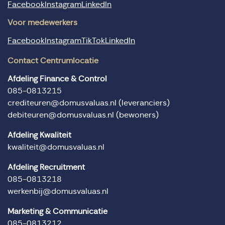
Facebook
Instagram
LinkedIn
Voor medewerkers
Facebook
Instagram
TikTok
LinkedIn
Contact Centrumlocatie
Afdeling Finance & Control
085-0813215
crediteuren@domusvaluas.nl
(leveranciers)
debiteuren@domusvaluas.nl
(bewoners)
Afdeling Kwaliteit
kwaliteit@domusvaluas.nl
Afdeling Recruitment
085-0813218
werkenbij@domusvaluas.nl
Marketing & Communicatie
085-0813212