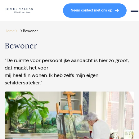
Navigatie overslaan
Neem contact met ons op
Mob
>
>
Home
...
Bewoner
Bewoner
“De ruimte voor persoonlijke aandacht is hier zo groot,
dat maakt het voor
mij heel fijn wonen. Ik heb zelfs mijn eigen
schildersatelier.”