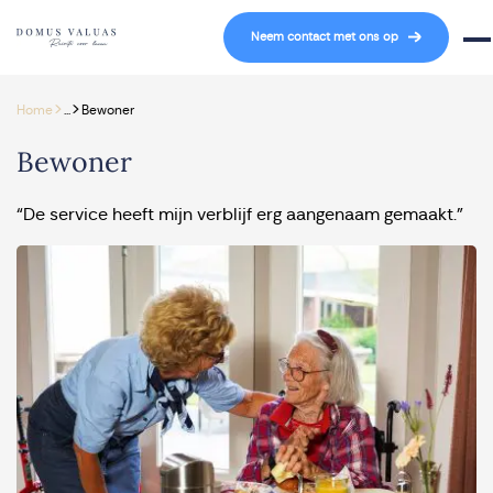
Navigatie overslaan
Neem contact met ons op
Mob
>
>
Home
...
Bewoner
Bewoner
“De service heeft mijn verblijf erg aangenaam gemaakt.”