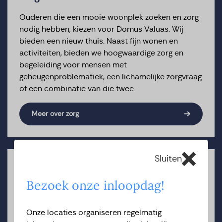
Ouderen die een mooie woonplek zoeken en zorg
nodig hebben, kiezen voor Domus Valuas. Wij
bieden een nieuw thuis. Naast fijn wonen en
activiteiten, bieden we hoogwaardige zorg en
begeleiding voor mensen met
geheugenproblematiek, een lichamelijke zorgvraag
of een combinatie van die twee.
Meer over zorg
Sluiten
Family Office
Bezoek onze inloopdag!
We begrijpen dat de keuze voor een woonzorg
instelling een ingrijpende gebeurtenis kan zijn.
Gelukkig hoeft u het allemaal niet alleen te doen,
Onze locaties organiseren regelmatig