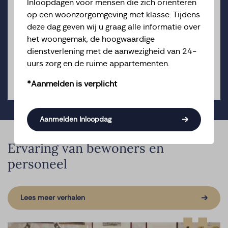
want onze Family Office helpt u daarbij. Wij
Inloopdagen voor mensen die zich oriënteren
denken met u mee over een passende locatie
op een woonzorgomgeving met klasse. Tijdens
voor luxe ouderenzorg, adviseren u over
deze dag geven wij u graag alle informatie over
praktische zaken en staan altijd voor u klaar als u
het woongemak, de hoogwaardige
vragen heeft.
dienstverlening met de aanwezigheid van 24-
uurs zorg en de ruime appartementen.
Meer over Family Office
*Aanmelden is verplicht
Aanmelden Inloopdag
Ervaring van bewoners en
personeel
Lees meer verhalen