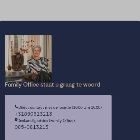
Family Office staat u graag te woord
Direct contact met de locatie (10:00 t/m 16:00)
+31850813213
Deskundig advies (Family Office)
085-0813213