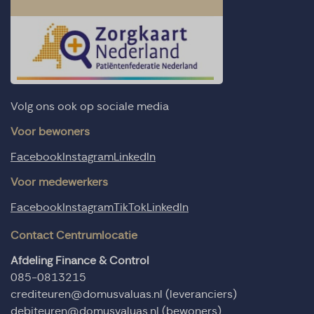
Volg ons ook op sociale media
Voor bewoners
Facebook
Instagram
LinkedIn
Voor medewerkers
Facebook
Instagram
TikTok
LinkedIn
Contact Centrumlocatie
Afdeling Finance & Control
085-0813215
crediteuren@domusvaluas.nl
(leveranciers)
debiteuren@domusvaluas.nl
(bewoners)