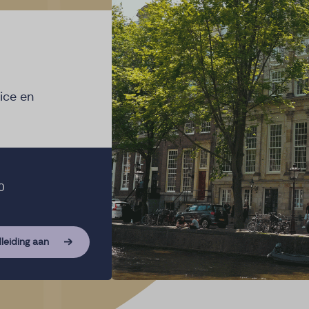
vice en
0
leiding aan