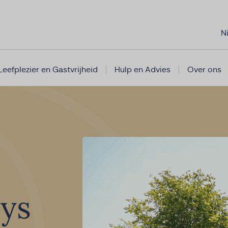
N
Leefplezier en Gastvrijheid
Hulp en Advies
Over ons
ys