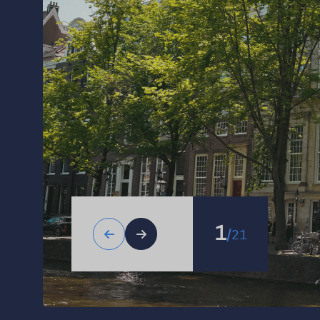
1
/
21