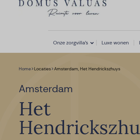
Navigatie overslaan
Onze zorgvilla’s
Luxe wonen
>
>
Home
Locaties
Amsterdam, Het Hendrickszhuys
Amsterdam
Het
Hendrickszhu