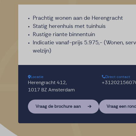
Prachtig wonen aan de Herengracht
Statig herenhuis met tuinhuis
Rustige riante binnentuin
Indicatie vanaf-prijs 5.975,- (Wonen, ser
welzijn)
Locatie
Direct contact
Herengracht 412,
+3120215607
1017 BZ Amsterdam
Vraag de brochure aan
Vraag een rond