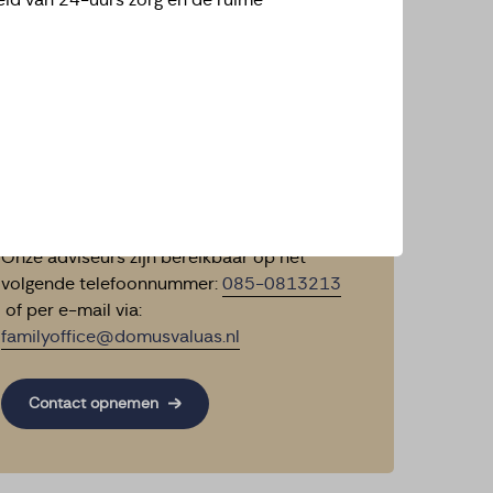
eid van 24-uurs zorg en de ruime
We begrijpen dat de keuze voor een
woonzorg instelling een ingrijpende
gebeurtenis kan zijn. Gelukkig hoeft u het
allemaal niet alleen te doen, want onze
Family Office helpt u daarbij. Wij denken
met u mee over een passende locatie voor
luxe ouderenzorg, adviseren u over
praktische zaken en staan altijd voor u
klaar als u vragen heeft.
Onze adviseurs zijn bereikbaar op het
volgende telefoonnummer:
085-0813213
of per e-mail via:
familyoffice@domusvaluas.nl
Contact opnemen