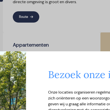
directe omgeving is groot en divers.
Route
Appartementen
Het Hendrickszhuys beschikt over 28
zorgappartementen, variërend van 40 m²
tot 80 m². U kunt kiezen uit één-, twee- of
Bezoek onze 
driekamerappartementen (ook voor
echtparen), met uitzicht op de gracht of de
tuin. Elk appartement beschikt over een
Onze locaties organiseren regelm
eigen kitchenette en luxe badkamer.
zich oriënteren op een woonzorgo
Het concept ‘geheel verzorgd wonen’
geven wij u graag alle informatie
omvat niet alleen de huur van uw