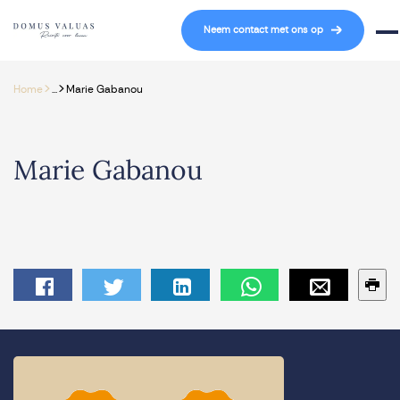
Navigatie overslaan
Neem contact met ons op
Mob
>
>
Home
...
Marie Gabanou
Marie Gabanou