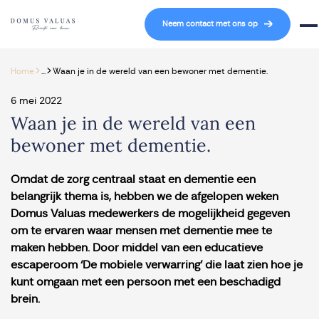
Navigatie overslaan
Neem contact met ons op
Mob
>
>
Home
...
Waan je in de wereld van een bewoner met dementie.
6 mei 2022
Waan je in de wereld van een
bewoner met dementie.
Omdat de zorg centraal staat en dementie een
belangrijk thema is, hebben we de afgelopen weken
Domus Valuas medewerkers de mogelijkheid gegeven
om te ervaren waar mensen met dementie mee te
maken hebben. Door middel van een educatieve
escaperoom ‘De mobiele verwarring’ die laat zien hoe je
kunt omgaan met een persoon met een beschadigd
brein.