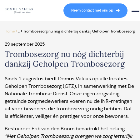
Navigatie overslaan
Neem contact met ons op
Mob
>
>
Home
...
Trombosezorg nu nóg dichterbij dankzij Geholpen Trombosezorg
29 september 2025
Trombosezorg nu nóg dichterbij
dankzij Geholpen Trombosezorg
Sinds 1 augustus biedt Domus Valuas op alle locaties
Geholpen Trombosezorg (GTZ), in samenwerking met De
Nationale Trombose Dienst. Onze eigen zorgvuldig
getrainde zorgmedewerkers voeren nu de INR-metingen
uit voor bewoners die trombosezorg nodig hebben. Dat
is efficiënter, veiliger én prettiger voor onze bewoners.
Bestuurder Erik van den Boom benadrukt het belang:
“Met Geholpen Trombosezorg brengen we zorg letterlijk