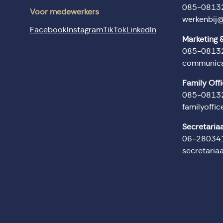
085-0813
Voor medewerkers
werkenbij
Facebook
Instagram
TikTok
LinkedIn
Marketing
085-0813
communica
Family Off
085-0813
familyoffi
Secretaria
06-28034
secretaria