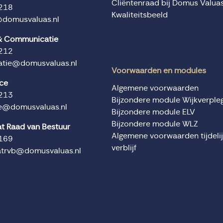
Cliëntenraad bij Domus Valua
218
Kwaliteitsbeeld
@domusvaluas.nl
 & Communicatie
212
tie@domusvaluas.nl
Voorwaarden en modules
ice
Algemene voorwaarden
213
Bijzondere module Wijkverple
ce@domusvaluas.nl
Bijzondere module ELV
Bijzondere module WLZ
at Raad van Bestuur
Algemene voorwaarden tijdeli
169
verblijf
atrvb@domusvaluas.nl