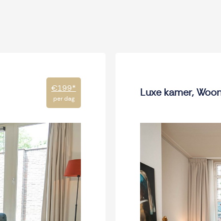
€199
*
Luxe kamer, Woon
per dag