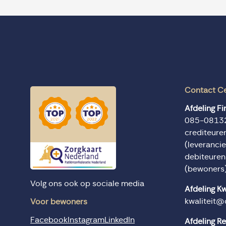
Contact C
Afdeling F
085-0813
crediteur
(leverancie
debiteure
(bewoners
Volg ons ook op sociale media
Afdeling Kw
kwaliteit@
Voor bewoners
Facebook
Instagram
LinkedIn
Afdeling R