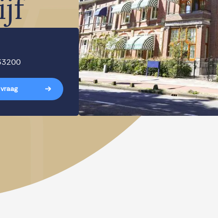
ijf
33200
 vraag