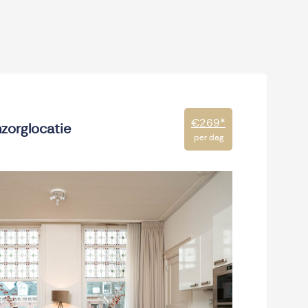
€269
*
zorglocatie
per dag