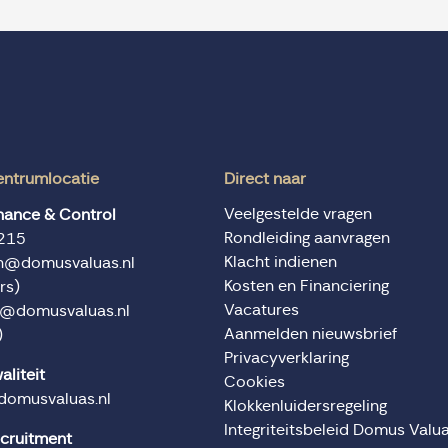
entrumlocatie
Direct naar
Veelgestelde vragen
inance & Control
Rondleiding aanvragen
215
Klacht indienen
en@domusvaluas.nl
Kosten en Financiering
rs)
Vacatures
n@domusvaluas.nl
Aanmelden nieuwsbrief
)
Privacyverklaring
aliteit
Cookies
domusvaluas.nl
Klokkenluidersregeling
Integriteitsbeleid Domus Valu
ecruitment