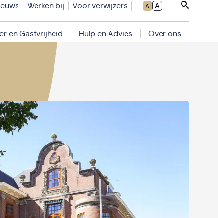
ieuws
Werken bij
Voor verwijzers
A
A
Sluit zoe
er en Gastvrijheid
Hulp en Advies
Over ons