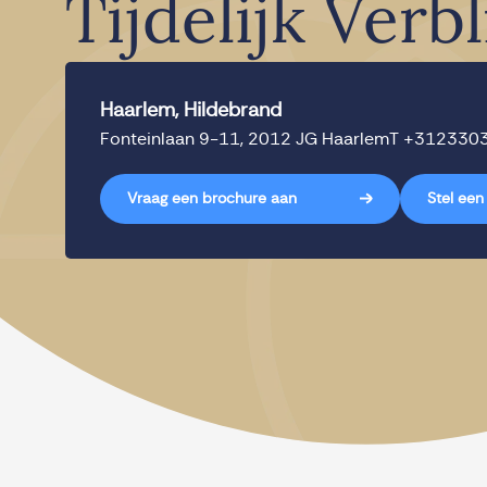
Tijdelijk Verbl
Haarlem, Hildebrand
Fonteinlaan 9-11, 2012 JG Haarlem
T
+312330
Vraag een brochure aan
Stel een