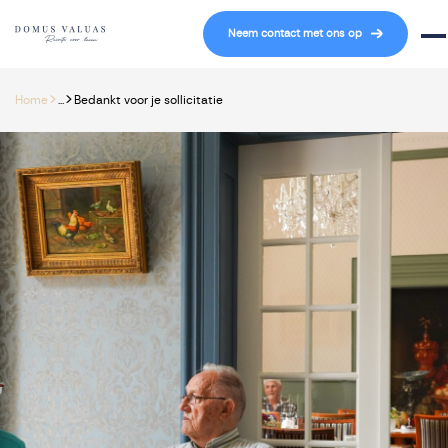
Navigatie overslaan
Neem contact met ons op
Mob
>
>
Home
...
Bedankt voor je sollicitatie