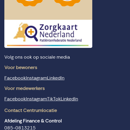
Volg ons ook op sociale media
Voor bewoners
Facebook
Instagram
LinkedIn
Voor medewerkers
Facebook
Instagram
TikTok
LinkedIn
Contact Centrumlocatie
Afdeling Finance & Control
085-0813215