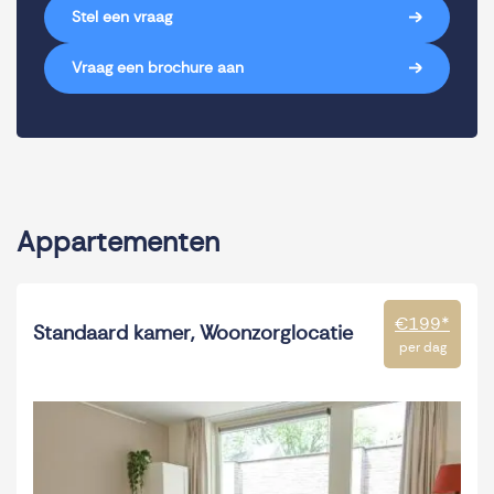
Stel een vraag
Vraag een brochure aan
Appartementen
€199
*
Standaard kamer, Woonzorglocatie
per dag