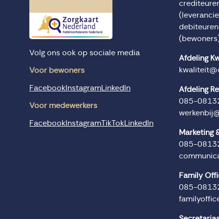
crediteur
(leverancie
debiteure
(bewoners
Volg ons ook op sociale media
Afdeling Kw
kwaliteit@
Voor bewoners
Facebook
Instagram
LinkedIn
Afdeling R
085-0813
Voor medewerkers
werkenbij
Facebook
Instagram
TikTok
LinkedIn
Marketing
085-0813
communica
Family Off
085-0813
familyoffi
Secretaria