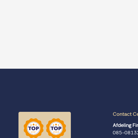
Contact C
Afdeling F
085-0813