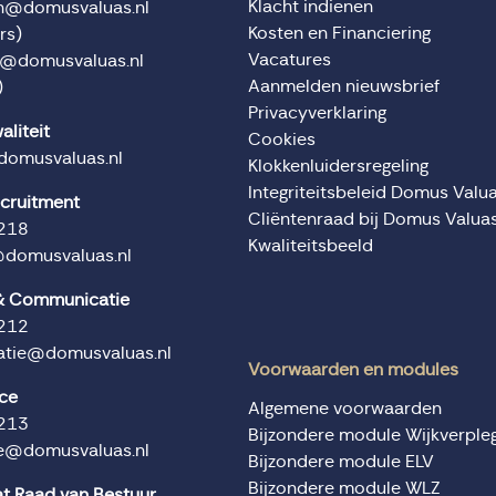
Klacht indienen
en@domusvaluas.nl
Kosten en Financiering
rs)
Vacatures
n@domusvaluas.nl
Aanmelden nieuwsbrief
)
Privacyverklaring
aliteit
Cookies
domusvaluas.nl
Klokkenluidersregeling
Integriteitsbeleid Domus Valu
ecruitment
Cliëntenraad bij Domus Valua
218
Kwaliteitsbeeld
@domusvaluas.nl
 & Communicatie
212
tie@domusvaluas.nl
Voorwaarden en modules
ice
Algemene voorwaarden
213
Bijzondere module Wijkverple
ce@domusvaluas.nl
Bijzondere module ELV
Bijzondere module WLZ
at Raad van Bestuur