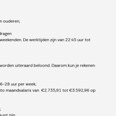
an ouderen;
 dragen
 weekenden. De werktijden zijn van 22:45 uur tot
 worden uiteraard beloond. Daarom kun je rekenen
16-28 uur per week;
ruto maandsalaris van €2.735,91 tot €3.592,96 op
;
unt zijn;