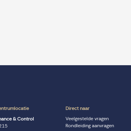
entrumlocatie
Direct naar
Veelgestelde vragen
inance & Control
Rondleiding aanvragen
215