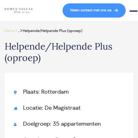
Navigatie overslaan
Neem contact met ons op
Mob
>
>
Home
...
Helpende/Helpende Plus (oproep)
Helpende/Helpende Plus
(oproep)
Plaats: Rotterdam
Locatie: De Magistraat
Doelgroep: 35 appartementen