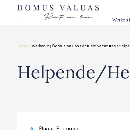
Navigatie overslaan
Werken 
>
>
>
Home
Werken bij Domus Valuas
Actuele vacatures
Helpe
Helpende/Hel
Plaats: Brummen