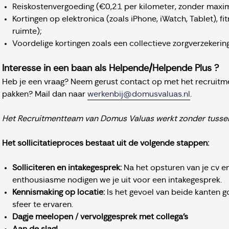
Reiskostenvergoeding (€0,21 per kilometer, zonder maxi
Kortingen op elektronica (zoals iPhone, iWatch, Tablet), f
ruimte);
Voordelige kortingen zoals een collectieve zorgverzekering
Interesse in een baan als Helpende/Helpende Plus ?
Heb je een vraag? Neem gerust contact op met het recruitme
pakken? Mail dan naar
werkenbij@domusvaluas.nl
.
Het Recruitmentteam van Domus Valuas werkt zonder tussen
Het sollicitatieproces bestaat uit de volgende stappen:
Solliciteren en intakegesprek:
Na het opsturen van je cv en
enthousiasme nodigen we je uit voor een intakegesprek.
Kennismaking op locatie:
Is het gevoel van beide kanten g
sfeer te ervaren.
Dagje meelopen / vervolggesprek met collega's
Aan de slag!