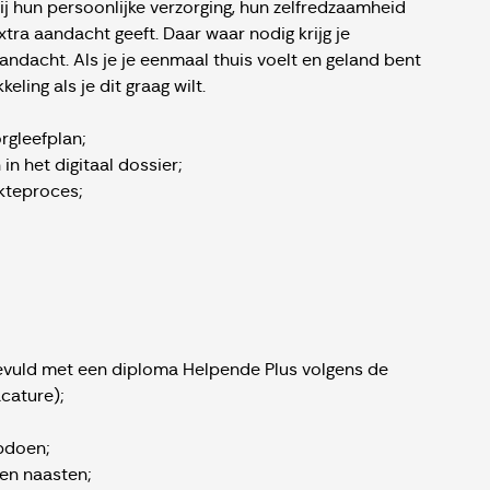
j hun persoonlijke verzorging, hun zelfredzaamheid
tra aandacht geeft. Daar waar nodig krijg je
andacht. Als je je eenmaal thuis voelt en geland bent
ing als je dit graag wilt.
rgleefplan;
n het digitaal dossier;
ekteproces;
evuld met een diploma Helpende Plus volgens de
acature);
opdoen;
 en naasten;