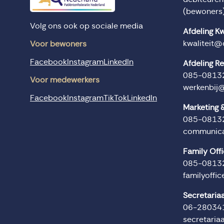
(bewoners
Volg ons ook op sociale media
Afdeling Kw
kwaliteit@
Voor bewoners
Facebook
Instagram
LinkedIn
Afdeling R
085-0813
Voor medewerkers
werkenbij
Facebook
Instagram
TikTok
LinkedIn
Marketing
085-0813
communica
Family Off
085-0813
familyoffi
Secretaria
06-28034
secretaria