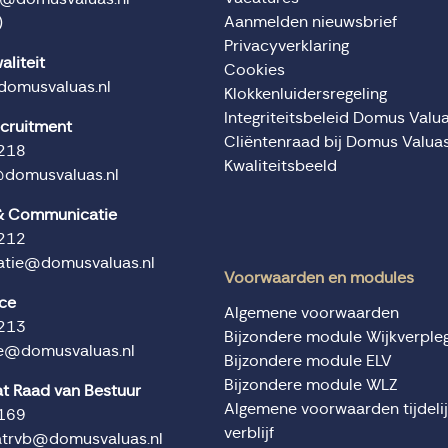
Aanmelden nieuwsbrief
)
Privacyverklaring
aliteit
Cookies
domusvaluas.nl
Klokkenluidersregeling
Integriteitsbeleid Domus Valu
ecruitment
Cliëntenraad bij Domus Valua
218
Kwaliteitsbeeld
@domusvaluas.nl
 & Communicatie
212
tie@domusvaluas.nl
Voorwaarden en modules
ice
Algemene voorwaarden
213
Bijzondere module Wijkverple
ce@domusvaluas.nl
Bijzondere module ELV
Bijzondere module WLZ
at Raad van Bestuur
Algemene voorwaarden tijdeli
169
verblijf
atrvb@domusvaluas.nl