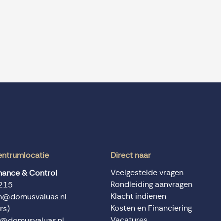
entrumlocatie
Direct naar
Veelgestelde vragen
inance & Control
Rondleiding aanvragen
215
Klacht indienen
en@domusvaluas.nl
Kosten en Financiering
rs)
Vacatures
n@domusvaluas.nl