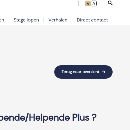
A
A
Sluit zoe
en
Stage lopen
Verhalen
Direct contact
Terug naar overzicht
lpende/Helpende Plus ?