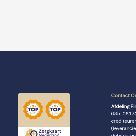
Contact C
Afdeling F
085-0813
crediteur
(leverancie
debiteure