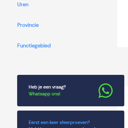
Uren
Provincie
Functiegebied
Heb je een vraag?
Whatsapp ons!
Eerst een keer sfeerproeven?