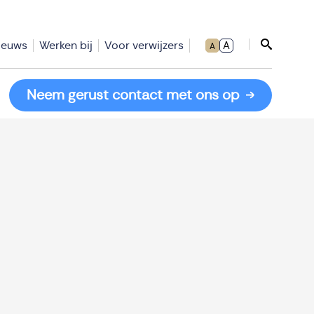
ieuws
Werken bij
Voor verwijzers
A
A
Sluit zoe
Neem gerust contact met ons op