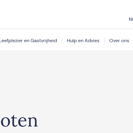
N
Leefplezier en Gastvrijheid
Hulp en Advies
Over ons
loten