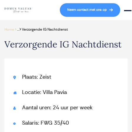
Navigatie overslaan
Neem contact met ons op
Mob
>
>
Home
...
Verzorgende IG Nachtdienst
Verzorgende IG Nachtdienst
Plaats: Zeist
Locatie: Villa Pavia
Aantal uren: 24 uur per week
Salaris: FWG 35/40