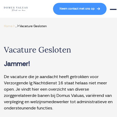
Navigatie overslaan
Neem contact met ons op
Mob
>
>
Home
...
Vacature Gesloten
Vacature Gesloten
Jammer!
De vacature die je aandacht heeft getrokken voor
Verzorgende Ig Nachtdienst 16 staat helaas niet meer
open. Je vindt hier een overzicht van diverse
zorggerelateerde banen bij Domus Valuas, variërend van
verpleging en welzijnsmedewerker tot administratieve en
ondersteunende functies.