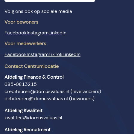
Volg ons ook op sociale media
Voor bewoners
Facebook
Instagram
LinkedIn
Voor medewerkers
Facebook
Instagram
TikTok
LinkedIn
Contact Centrumlocatie
Afdeling Finance & Control
085-0813215
crediteuren@domusvaluas.nl
(leveranciers)
debiteuren@domusvaluas.nl
(bewoners)
Afdeling Kwaliteit
kwaliteit@domusvaluas.nl
Afdeling Recruitment