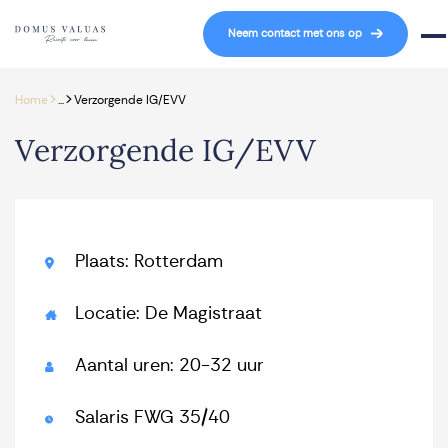
Navigatie overslaan
Neem contact met ons op
Mob
>
>
Home
...
Verzorgende IG/EVV
Verzorgende IG/EVV
Plaats: Rotterdam
Locatie: De Magistraat
Aantal uren: 20-32 uur
Salaris FWG 35/40