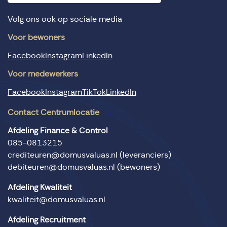
Volg ons ook op sociale media
Voor bewoners
Facebook
Instagram
LinkedIn
Voor medewerkers
Facebook
Instagram
TikTok
LinkedIn
Contact Centrumlocatie
Afdeling Finance & Control
085-0813215
crediteuren@domusvaluas.nl
(leveranciers)
debiteuren@domusvaluas.nl
(bewoners)
Afdeling Kwaliteit
kwaliteit@domusvaluas.nl
Afdeling Recruitment