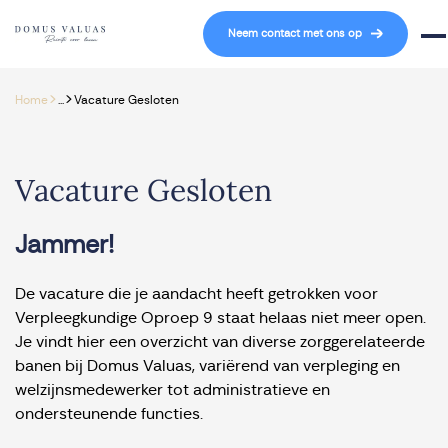
Navigatie overslaan
Neem contact met ons op
Mob
>
>
Home
...
Vacature Gesloten
Vacature Gesloten
Jammer!
De vacature die je aandacht heeft getrokken voor
Verpleegkundige Oproep 9 staat helaas niet meer open.
Je vindt hier een overzicht van diverse zorggerelateerde
banen bij Domus Valuas, variërend van verpleging en
welzijnsmedewerker tot administratieve en
ondersteunende functies.