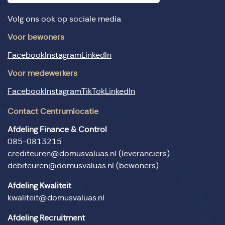
Volg ons ook op sociale media
Voor bewoners
Facebook
Instagram
LinkedIn
Voor medewerkers
Facebook
Instagram
TikTok
LinkedIn
Contact Centrumlocatie
Afdeling Finance & Control
085-0813215
crediteuren@domusvaluas.nl
(leveranciers)
debiteuren@domusvaluas.nl
(bewoners)
Afdeling Kwaliteit
kwaliteit@domusvaluas.nl
Afdeling Recruitment