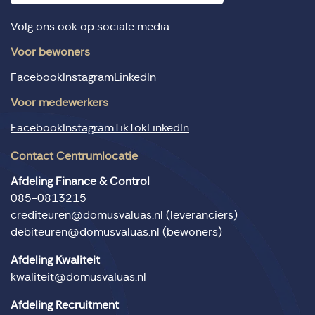
Volg ons ook op sociale media
Voor bewoners
Facebook
Instagram
LinkedIn
Voor medewerkers
Facebook
Instagram
TikTok
LinkedIn
Contact Centrumlocatie
Afdeling Finance & Control
085-0813215
crediteuren@domusvaluas.nl
(leveranciers)
debiteuren@domusvaluas.nl
(bewoners)
Afdeling Kwaliteit
kwaliteit@domusvaluas.nl
Afdeling Recruitment