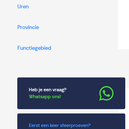
Uren
Provincie
Functiegebied
Heb je een vraag?
Whatsapp ons!
Eerst een keer sfeerproeven?