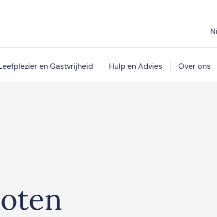
N
Leefplezier en Gastvrijheid
Hulp en Advies
Over ons
loten