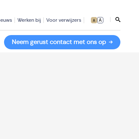
ieuws
Werken bij
Voor verwijzers
A
A
Sluit zoe
Neem gerust contact met ons op