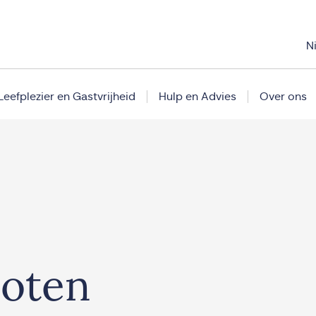
N
Leefplezier en Gastvrijheid
Hulp en Advies
Over ons
loten