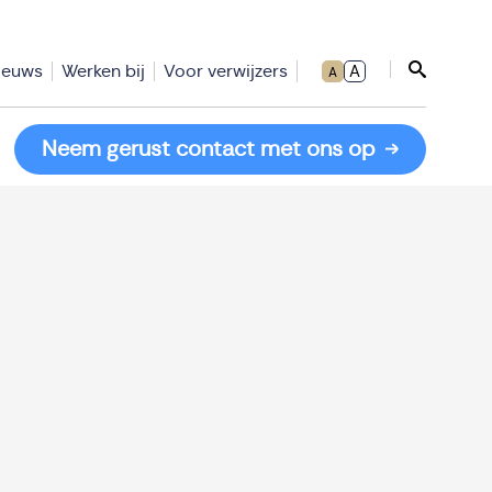
ieuws
Werken bij
Voor verwijzers
A
A
Sluit zoe
Neem gerust contact met ons op