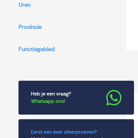
Uren
Provincie
Functiegebied
Heb je een vraag?
Whatsapp ons!
Eerst een keer sfeerproeven?