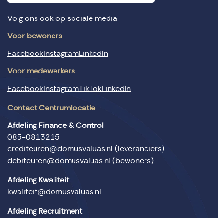
Volg ons ook op sociale media
Voor bewoners
Facebook
Instagram
LinkedIn
Voor medewerkers
Facebook
Instagram
TikTok
LinkedIn
Contact Centrumlocatie
Afdeling Finance & Control
085-0813215
crediteuren@domusvaluas.nl
(leveranciers)
debiteuren@domusvaluas.nl
(bewoners)
Afdeling Kwaliteit
kwaliteit@domusvaluas.nl
Afdeling Recruitment