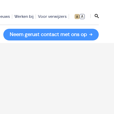
ieuws
Werken bij
Voor verwijzers
A
A
Sluit zoe
Neem gerust contact met ons op