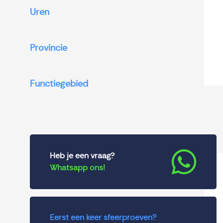
Uren
Provincie
Functiegebied
Heb je een vraag?
Whatsapp ons!
Eerst een keer sfeerproeven?