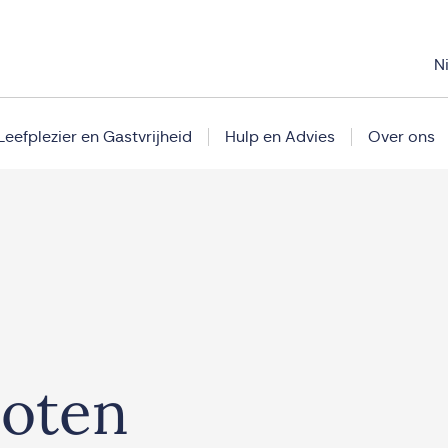
N
Leefplezier en Gastvrijheid
Hulp en Advies
Over ons
loten