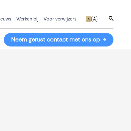
ieuws
Werken bij
Voor verwijzers
A
A
Sluit zoe
Neem gerust contact met ons op