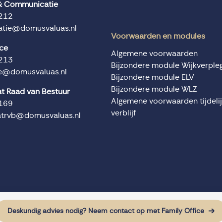
 & Communicatie
212
tie@domusvaluas.nl
Voorwaarden en modules
ice
Algemene voorwaarden
213
Bijzondere module Wijkverple
ce@domusvaluas.nl
Bijzondere module ELV
Bijzondere module WLZ
at Raad van Bestuur
Algemene voorwaarden tijdeli
169
verblijf
atrvb@domusvaluas.nl
Deskundig advies nodig? Neem contact op met Family Office