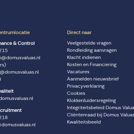
entrumlocatie
Direct naar
Veelgestelde vragen
inance & Control
Rondleiding aanvragen
215
Klacht indienen
en@domusvaluas.nl
Kosten en Financiering
rs)
Vacatures
n@domusvaluas.nl
Aanmelden nieuwsbrief
)
Privacyverklaring
aliteit
Cookies
domusvaluas.nl
Klokkenluidersregeling
Integriteitsbeleid Domus Valu
ecruitment
Cliëntenraad bij Domus Valua
218
Kwaliteitsbeeld
@domusvaluas.nl