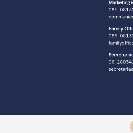
Marketing
085-0813
communica
Family Off
085-0813
familyoffi
Secretaria
06-28034
secretaria
© Domus Valuas alle rechten voorbehouden