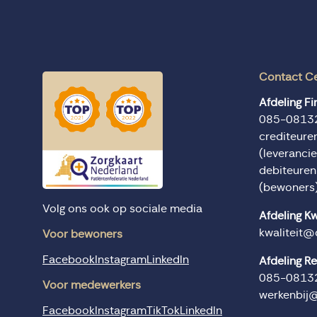
Contact C
Afdeling F
085-0813
crediteur
(leverancie
debiteure
(bewoners
Volg ons ook op sociale media
Afdeling Kw
kwaliteit@
Voor bewoners
Facebook
Instagram
LinkedIn
Afdeling R
085-0813
Voor medewerkers
werkenbij
Facebook
Instagram
TikTok
LinkedIn