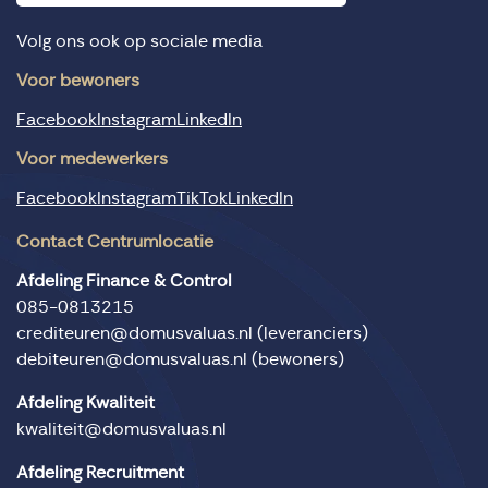
Volg ons ook op sociale media
Voor bewoners
Facebook
Instagram
LinkedIn
Voor medewerkers
Facebook
Instagram
TikTok
LinkedIn
Contact Centrumlocatie
Afdeling Finance & Control
085-0813215
crediteuren@domusvaluas.nl
(leveranciers)
debiteuren@domusvaluas.nl
(bewoners)
Afdeling Kwaliteit
kwaliteit@domusvaluas.nl
Afdeling Recruitment