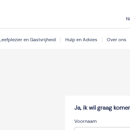
N
Leefplezier en Gastvrijheid
Hulp en Advies
Over ons
Ja, ik wil graag kom
Voornaam