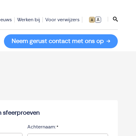
ieuws
Werken bij
Voor verwijzers
A
A
Sluit zoe
Neem gerust contact met ons op
en sfeerproeven
Achternaam:
*