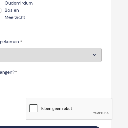
Oudemirdum,
Bos en
Meerzicht
tgekomen:
*
vangen?
*
CAPTCHA