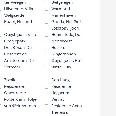
ter Weegen
Welgelegen
Hilversum, Villa
Warmond,
Walgaerde
Mariënhaven
Baarn, Holland
Gouda, Het Sint
Jozefpaviljoen
Oegstgeest, Villa
Heemstede, De
Oranjepark
Meerlhorst
Den Bosch, De
Huizen,
Boschstede
Slingerbosch
Amsterdam, De
Oegstgeest, Het
Vermeer
Witte Huis
Zwolle,
Den Haag,
Residence
Residence
Coestraete
Haganum
Rotterdam, Hofje
Venray,
van Weltevreden
Residence Anna
Theresia