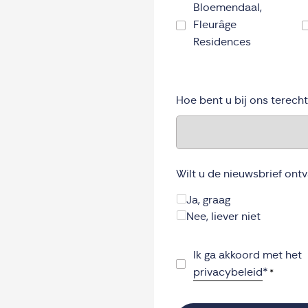
Bloemendaal,
Fleurâge
Residences
Hoe bent u bij ons terech
Wilt u de nieuwsbrief ont
Ja, graag
Nee, liever niet
Instemming
*
Ik ga akkoord met het
privacybeleid
*
*