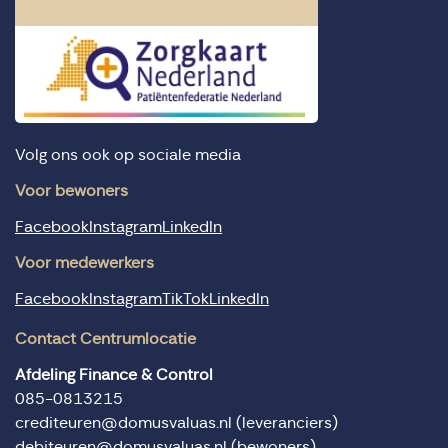
Volg ons ook op sociale media
Voor bewoners
Facebook
Instagram
LinkedIn
Voor medewerkers
Facebook
Instagram
TikTok
LinkedIn
Contact Centrumlocatie
Afdeling Finance & Control
085-0813215
crediteuren@domusvaluas.nl
(leveranciers)
debiteuren@domusvaluas.nl
(bewoners)