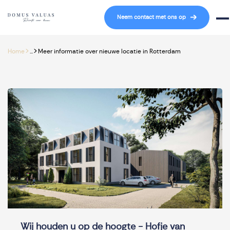
Navigatie overslaan
Neem contact met ons op
Mob
>
>
Home
...
Meer informatie over nieuwe locatie in Rotterdam
Wij houden u op de hoogte - Hofje van