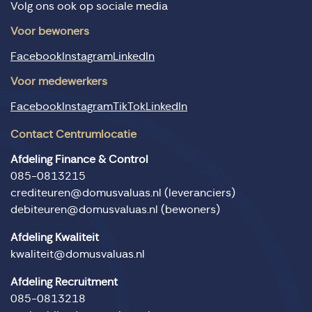
Volg ons ook op sociale media
Voor bewoners
Facebook
Instagram
LinkedIn
Voor medewerkers
Facebook
Instagram
TikTok
LinkedIn
Contact Centrumlocatie
Afdeling Finance & Control
085-0813215
crediteuren@domusvaluas.nl
(leveranciers)
debiteuren@domusvaluas.nl
(bewoners)
Afdeling Kwaliteit
kwaliteit@domusvaluas.nl
Afdeling Recruitment
085-0813218