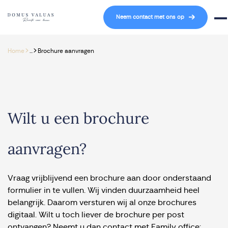
Navigatie overslaan
Neem contact met ons op
Mob
>
>
Home
...
Brochure aanvragen
Wilt u een brochure
aanvragen?
Vraag vrijblijvend een brochure aan door onderstaand
formulier in te vullen. Wij vinden duurzaamheid heel
belangrijk. Daarom versturen wij al onze brochures
digitaal. Wilt u toch liever de brochure per post
ontvangen? Neemt u dan contact met Family office: